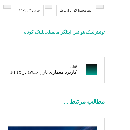
تیم محتوا لاوان ارتباط
خرداد ۲۴, ۱۴۰۱
توئیتر
لینکدین
واتس اپ
تلگرام
ایمیل
چاپ
لینک کوتاه
قبلی
کاربرد معماری پان( PON) در FTTx
مطالب مرتبط ...