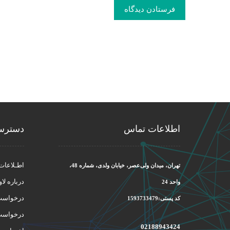
فرستادن دیدگاه
اطلاعات تماس
دسترس
اطـلاعات
تهران، میدان ولی‌عصر، خیابان ولدی، شماره 48،
درباره لاو
واحد 24
درخواست 
کد پستی:1593733479
درخواست
02188943424