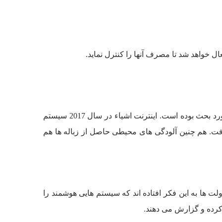
 خواهد شد تا مصرف آنها را کنترل نماید.
امروزه زباله یکی از معضل های تمام شهرهاست. جمع آوری زباله ها، تفکیک و از همه مهتر بازیافت آنها همیشه موضوعات مورد بحث بوده است. اینترنت اشیاء در سال 2017 سیستم
سیستم ها میزان زباله ها در سطح شهرها 70 الی 80 درصد کاهش خواهد یافت. هم چنین آلودگی های محیطی حاصل از زباله ها هم
لت ها به این فکر افتاده اند که سیستم هایی هوشمند را
کرده و گزارش می دهند.