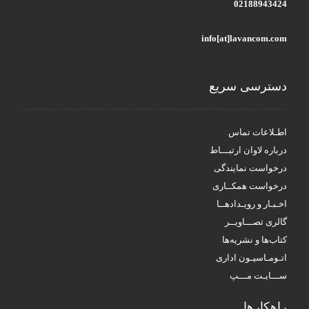
02188943424
info[at]lavancom.com
دسترسی سریع
اطـلاعات تماس
درباره لاوان ارتبـــاط
درخواست نمایندگی
درخواست همکــاری
اخـبـار و رویـدادهــا
گالری تصـــاویــر
کتاب‌ها و نشریه‌ها
اتـومـاسیـون اداری
ســـایـت مـــپ
راهکار‌ها