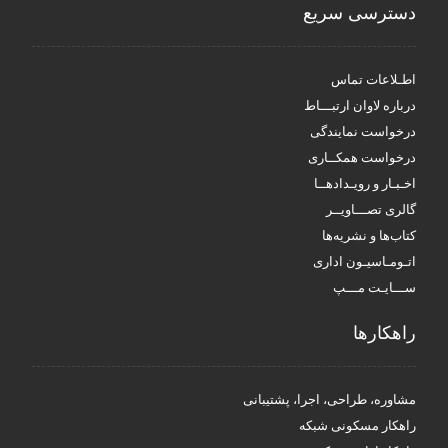
دسترسی سریع
اطـلاعات تماس
درباره لاوان ارتبـــاط
درخواست نمایندگی
درخواست همکــاری
اخـبـار و رویـدادهــا
گالری تصـــاویــر
کتاب‌ها و نشریه‌ها
اتـومـاسیـون اداری
ســـایـت مـــپ
راهکار‌ها
مشاوره، طراحی، اجرا، پشتیبانی
راهکار مسکونی شبکه