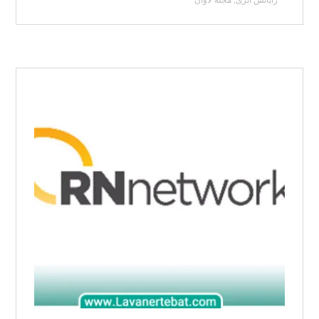
رایانش ابری
,
مجله لاوان