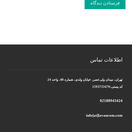
فرستادن دیدگاه
اطلاعات تماس
تهران، میدان ولی‌عصر، خیابان ولدی، شماره 48، واحد 24
کد پستی:1593733479
02188943424
info[at]lavancom.com