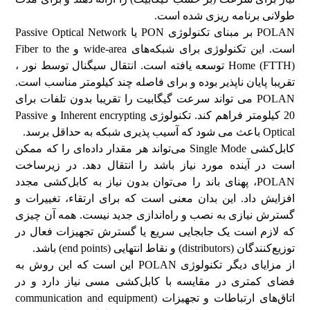
طولانی برنامه ریزی شده است.
POLAN بر مبنای تکنولوژی PON یا Passive Optical Network
است. این تکنولوژی برای شبکه‌های wide-area و Fiber to the
Home (FTTH) توسعه یافته است. انتقال سیگنال توسط نور ،
تقریبا پایان ناپذیر بوده و برای فاصله چند کیلومتر مناسب است.
POLAN می تواند سرعت گیگابیت را تقریبا بدون تلفات برای
20 کیلومتر فراهم کند. تکنولوژی Inherent encrypting و Passive
Optical باعث می شود که آسیب پذیری شبکه به حداقل برسد.
کابل‌کشی Single Mode می‌تواند هر مقدار داده‌ای را که ممکن
است در آینده مورد نیاز باشد را انتقال دهد. در زیرساخت
POLAN، پهنای باند را می‌توان بدون نیاز به کابل‌کشی مجدد
افزایش داد. این بدان معنی است که برای ارتقاء، تغییرات و
گسترش نیازی به نصب و راه‌اندازی جدید نیست. همه آن چیزی
که لازم است یک جابجایی سریع یا گسترش تجهیزات فعال در
توزیع‌کنندگان (distributors) و نقاط انتهایی (end points) باشد.
از مزایای دیگر تکنولوژی POLAN این است که این روش به
فضای کمتری در مقایسه با کابل‌کشی مسی نیاز دارد و در
اتاق‌های ارتباطات و تجهیزات (communication and equipment