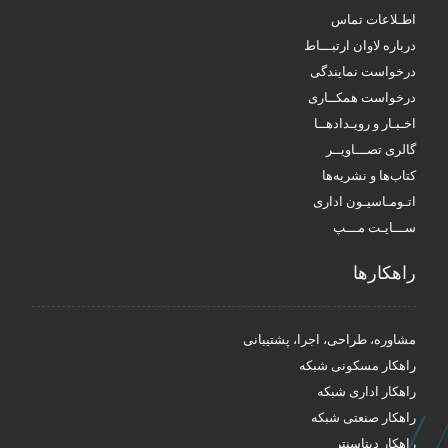
اطـلاعات تماس
درباره لاوان ارتبـــاط
درخواست نمایندگی
درخواست همکــاری
اخـبـار و رویـدادهــا
گالری تصـــاویــر
کتاب‌ها و نشریه‌ها
اتـومـاسیـون اداری
ســـایـت مـــپ
راهکار‌ها
مشاوره، طراحی، اجرا، پشتیبانی
راهکار مسکونی شبکه
راهکار اداری شبکه
راهکار صنعتی شبکه
راهکار دیتاسنتر