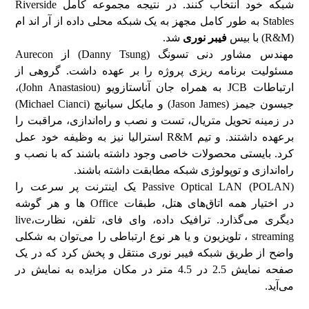
شبکه خود انتخاب کنند. در نتیجه مجموعه کامل Riverside
Stables به طور کامل مجهز به یک شبکه محلی داده از آر اند ام
(R&M) با بیس
فیبر نوری
شد.
مهندس مشاور دنی تسونگ (Danny Tsung) از Aurecon
مسئولیت برنامه ریزی پروژه را بر عهده داشت. گروهی از
ارتباطات JCB به همراه جان آناستازویو (John Anastasiou)،
جیسون جیمز (Jason James) و مایکل سیانیچ (Michael Cianci)
در زمینه تحویل متریال، تست و نصب و راه‌اندازی، مراقبت را
برعهده داشتند. و تیم R&M استرالیا نیز به وظیفه خود عمل
کرد. بایستی محصولات خاصی وجود داشته باشند که با نصب و
راه‌اندازی و توپولوژی شبکه مطابقت داشته باشند.
Passive Optical LAN (POLAN) یک اینترنت پر سرعت را
در اختیار همه اتاق‌های هتل، طبقات Office ها و هر گوشه
دیگری می‌گذارد. ترافیک داده، وای فای، تلفن، نظارت،live
streaming ، تلویزیون و یا هر نوع ارتباطی را می‌توان به شکلی
واضح از طریق شبکه فیبر نوری منتقل و پخش کرد که در یک
صفحه نمایش 2.5 در 4.5 متر در مکان مزایده به نمایش در
می‌آید.