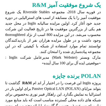
یک شروع موفقیت آمیز
R&M
در فوریه سال 2018، مجموعه Riverside Stables یک شروع
موفقیت آمیز را با یک مسابقه از اسب های استرالیایی در دوره
جدید خود آغاز کرد. اولین مزایده سالیانه Inglis در محل جدید
هم یکی از بزرگترین موفقیت ها در تاریخ فعالیت این شرکت
محسوب می‌شد. در این مزایده 800 اسب از نژاد thoroughbred
وجود داشت و در طول مزایده هزاران نفر از بازدیدکنندگان
توانستند تمام موارد استفاده از شبکه با کیفیتی که در این
مجموعه پیاده‌سازی شده را امتحان کنند.
مارک وبستر (Mark Webster) مدیرعامل شرکت Inglis :
«موقعیتی ایده آل برای 100 سال آینده»
POLAN برنده جایزه
پروژه Inglis این فرصت را در اختیار آر اند ام
R&M
گذاشت تا
بتواند مزایای Passive Optical LAN (POLAN) برای اولین بار در
استرالیا به نمایش بگذارد. این راهکار فیبر نوری به‌خصوص برای
شبکه های داده محلی گسترده مناسب است که باید منابع مورد
نیاز برای سرعت (بر حسب گیگابیت) را ارائه دهند و برای مدت