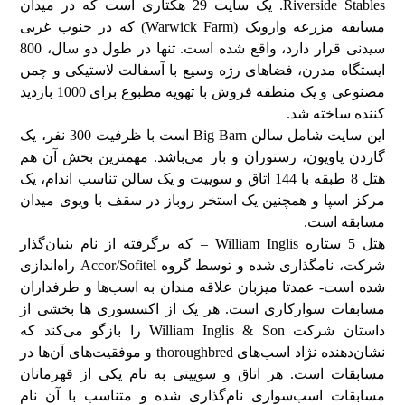
Riverside Stables. یک سایت 29 هکتاری است که در میدان
مسابقه مزرعه وارویک (Warwick Farm) که در جنوب غربی
سیدنی قرار دارد، واقع شده است. تنها در طول دو سال، 800
ایستگاه مدرن، فضاهای رژه وسیع با آسفالت لاستیکی و چمن
مصنوعی و یک منطقه فروش با تهویه مطبوع برای 1000 بازدید
کننده ساخته شد.
این سایت شامل سالن Big Barn است با ظرفیت 300 نفر، یک
گاردن پاویون، رستوران و بار می‌باشد. مهمترین بخش آن هم
هتل 8 طبقه با 144 اتاق و سوییت و یک سالن تناسب اندام، یک
مرکز اسپا و همچنین یک استخر روباز در سقف با ویوی میدان
مسابقه است.
هتل 5 ستاره William Inglis – که برگرفته از نام بنیان‌گذار
شرکت، نامگذاری شده و توسط گروه Accor/Sofitel راه‌اندازی
شده است- عمدتا میزبان علاقه مندان به اسب‌ها و طرفداران
مسابقات سوارکاری است. هر یک از اکسسوری ها بخشی از
داستان شرکت William Inglis & Son را بازگو می‌کند که
نشان‌دهنده نژاد اسب‌های thoroughbred و موفقیت‌های آن‌ها در
مسابقات است. هر اتاق و سوییتی به نام یکی از قهرمانان
مسابقات اسب‌سواری نام‌گذاری شده و متناسب با آن نام