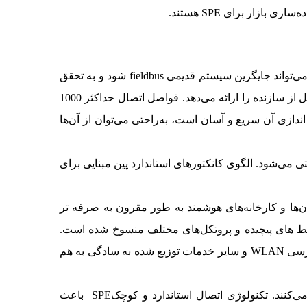
ازار برای SPE هستند.
SPE مبتنی برxBASE-T1، از یک جفت زوج کابل به هم تابیده برای انتقال داده و کانکتورهای کوچک شده استفاده می‌کند. SPE می‌تواند جایگزین سیستم قدیمی fieldbus شود و به تحقق
تراکم بالا، اتصالات سریع و سهولت نصب کمک کند. این تکنولوژی به جای معرفی اتصال برای هر برنامه کاربردی، اتصال مستقل از سازنده را ارائه می‌دهد. فواصل اتصال حداکثر 1000
نصب و راه اندازی آن سریع و آسان است، به‌راحتی می‌توان از آن‌ها
 انتقال داده‌های صنعتی می‌شود. الگوی کانکتورهای استاندارد پین مبنایی برای
ه‌ها به سیستم مدیریت ساختمان (BMS) از طریق شبکه‌های محلی (LAN) و ابر ساختمان‌ها و کارخانه‌های هوشمند به طور مقرون به صرفه تر
براین سیستم‌های fieldbus مخصوص برنامه‌های کاربردی نیز دیگر مورد نیاز نیست و ساخت gatewayها، رابط های پیچیده و پروتکل‌های مختلف منسوخ شده است.
SPE یک راهکار ایده آل برای اتصال تعداد زیادی حسگر کوچک و محرک در سقف دیجیتال است. سنسورها، کنترل‌ها، نقاط دسترسی WLAN و سایر خدمات توزیع شده به سادگی به هم
صنعتی (IIoT) ایجاد می‌کنند. تکنولوژی اتصال استاندارد و کوچکSPE باعث