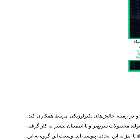
S را در راستای اینترنت صنعتی اشیا (IIoT) هدایت کرده و در زمینه چالش‌های تکنولوژیکی مرتبط همکاری کند.
كنند كه این سیستم می‌تواند در تولید محصولات سریع‌تر و با اطمینان بیشتر به کار گرفته
شود. اخیراً Datwyler ، Kyland، Microchip Technology، Rosenberger، SICK، O-Ring، گروه Draka/Prysmian و University4Industry نیز به این اتحادیه پیوسته اند. وسعت این گروه به این