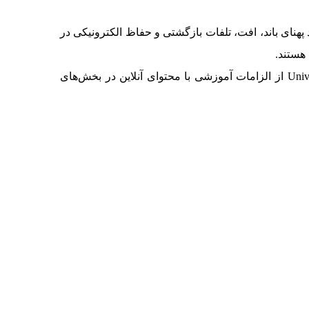
مترهای کانال مانند پهنای باند، افت، تلفات بازگشتی و حفاظ الکترونیکی در
آموزش آنلاین برای :SPE به طور کلی اترنت و SPE نقش اساسی در ایجاد اینترنت اشیا صنعتی (IIoT) دارند. University4Industry از الزامات آموزشی با محتوای آنلاین در بخش‌های