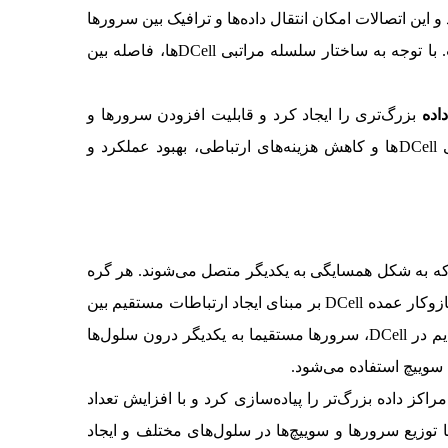
له مراتبی به یکدیگر متصل می‌شوند و این اتصالات امکان انتقال داده‌ها و ترافیک بین سرورها
در سطوح مختلف را فراهم می‌کنند. یکی از ویژگی‌های مهم معماری DCell، کاهش هزینه‌های ارتباطی درون‌مرکز داده است. با توجه به ساختار سلسله مراتبی DCellها، فاصله بین
اده
بزرگ‌تری را ایجاد کرد و قابلیت افزودن سرورها و
افزایش ظرفیت را به دست آورد. با توجه به توضیحاتی که ارائه کردیم باید بگوییم معماری DCell با ساختار سلسله مراتبی DCellها و کاهش هزینه‌های ارتباطی، بهبود عملکرد و
گره‌های سرور و سوییچ است که به شکل همسایگی به یکدیگر متصل می‌شوند. هر گره
سرور در یک سلول به یک گره سوییچ متصل است. همچنین، تعداد گره‌های سرور و سوییچ در هر سلول می‌توانند متغیر باشد. سازوکار عمده DCell بر مبنای ایجاد ارتباطات مستقیم بین
سرورها در یک سلول است که افزایش سرعت ارتباطات و کاهش ترافیک در شبکه را به همراه دارد. همان‌گونه که اشاره کردیم در DCell، سرورها مستقیما به یکدیگر درون سلول‌ها
 سوییچ استفاده می‌شود.
 به راحتی مراکز داده بزرگ‌تر را پیاده‌سازی کرد و با افزایش تعداد
. مزیت دیگر DCell، افزایش قابلیت اطمینان است. با توزیع سرورها و سوییچ‌ها در سلول‌های مختلف و ایجاد