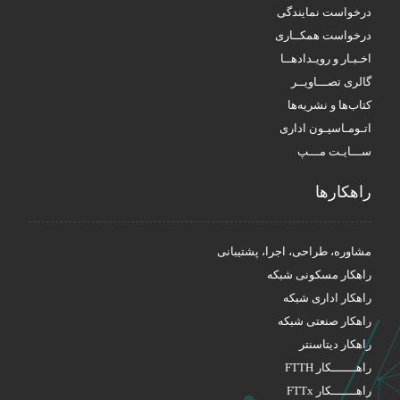
درخواست نمایندگی
درخواست همکــاری
اخـبـار و رویـدادهــا
گالری تصـــاویــر
کتاب‌ها و نشریه‌ها
اتـومـاسیـون اداری
ســـایـت مـــپ
راهکار‌ها
مشاوره، طراحی، اجرا، پشتیبانی
راهکار مسکونی شبکه
راهکار اداری شبکه
راهکار صنعتی شبکه
راهکار دیتاسنتر
راهـــــــکار FTTH
راهـــــــکار FTTx