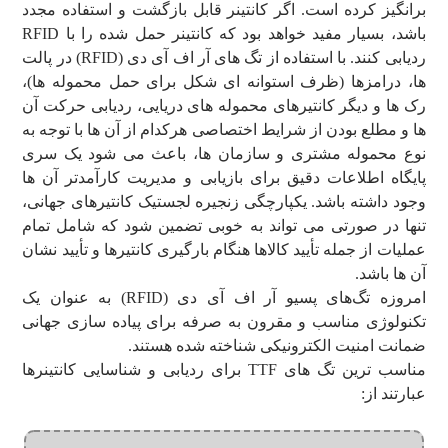
برانگیز کرده است. اگر کانتینر قابل بازگشت و استفاده مجدد
باشد، بسیار مفید خواهد بود که کانتینر حمل شده را با RFID
ردیابی کنند. با استفاده از تگ های آر اف آی دی (RFID) در پالت
ها، درامزها (ظرف استوانه ای شکل برای حمل محموله ها)،
رک ها و دیگر کانتیرهای محموله های دریایی، ردیابی حرکت آن
ها و مطلع بودن از شرایط اختصاصی هرکدام از آن ها با توجه به
نوع محموله مشتری و سازمان ها، باعث می شود یک سری
پایگاه اطلاعات دقیق برای بازیابی و مدیریت کارآمدتر آن ها
وجود داشته باشد. یکپارچگی زنجیره لجستیک کانتیرهای جهانی،
تنها در صورتی می تواند به خوبی تضمین شود که شامل تمام
عملیات از جمله تأیید کالاها هنگام بارگیری کانتیرها و تأیید نشان
آن ها باشد.
امروزه تگ‌های پسیو آر اف آی دی (RFID) به عنوان یک
تکنولوژی مناسب و مقرون به صرفه برای پیاده سازی جهانی
ضمانت امنیت الکترونیکی شناخته شده هستند.
مناسب ترین تگ های TTF برای ردیابی و شناسایی کانتینرها
عبارتند از: