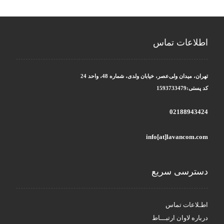
اطلاعات تماس
تهران، میدان ولی‌عصر، خیابان ولدی، شماره 48، واحد 24
کد پستی:1593733479
02188943424
info[at]lavancom.com
دسترسی سریع
اطـلاعات تماس
درباره لاوان ارتبـــاط